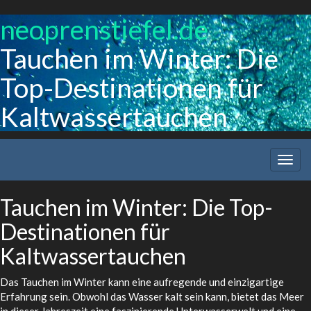
neoprenstiefel.de
Tauchen im Winter: Die
Top-Destinationen für
Kaltwassertauchen
Togg
navig
Tauchen im Winter: Die Top-
Destinationen für
Kaltwassertauchen
Das Tauchen im Winter kann eine aufregende und einzigartige
Erfahrung sein. Obwohl das Wasser kalt sein kann, bietet das Meer